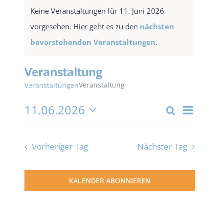
Keine Veranstaltungen für 11. Juni 2026
vorgesehen. Hier geht es zu den
nächsten
bevorstehenden Veranstaltungen
.
Veranstaltung
Veranstaltung
Veranstaltungen
11.06.2026
Veran
Suche
Tag
Verans
Datum
Ansic
wählen.
Suche
Navig
Vorheriger Tag
Nächster Tag
und
KALENDER ABONNIEREN
Ansich