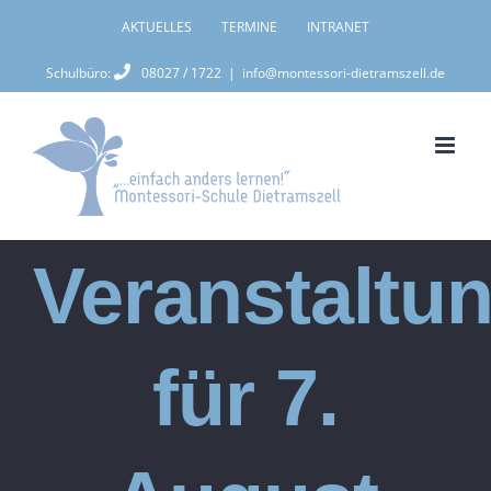
Zum
AKTUELLES
TERMINE
INTRANET
Inhalt
Schulbüro:
08027 / 1722
|
info@montessori-dietramszell.de
springen
Veranstaltu
für 7.