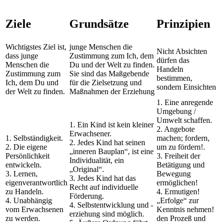
Ziele
Grundsätze
Prinzipien
Wichtigstes Ziel ist,
junge Menschen die
Nicht Absichten
dass junge
Zustimmung zum Ich, dem
dürfen das
Menschen die
Du und der Welt zu finden.
Handeln
Zustimmung zum
Sie sind das Maßgebende
bestimmen,
Ich, dem Du und
für die Zielsetzung und
sondern Einsichten
der Welt zu finden.
Maßnahmen der Erziehung
1. Eine anregende
Umgebung /
Umwelt schaffen.
1. Ein Kind ist kein kleiner
2. Angebote
Erwachsener.
1. Selbständigkeit.
machen; fordern,
2. Jedes Kind hat seinen
2. Die eigene
um zu fördern!.
„inneren Bauplan“, ist eine
Persönlichkeit
3. Freiheit der
Individualität, ein
entwickeln.
Betätigung und
„Original“.
3. Lernen,
Bewegung
3. Jedes Kind hat das
eigenverantwortlich
ermöglichen!
Recht auf individuelle
zu Handeln.
4. Ermutigen!
Förderung.
4. Unabhängig
„Erfolge“ zur
4. Selbstentwicklung und -
vom Erwachsenen
Kenntnis nehmen!
erziehung sind möglich.
zu werden.
den Prozeß und