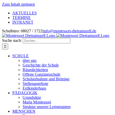
Zum Inhalt springen
AKTUELLES
TERMINE
INTRANET
Schulbüro:
08027 / 1722
|
info@montessori-dietramszell.de
Suche nach:
SCHULE
über uns
Geschichte der Schule
Räumlichkeiten
Offene Ganztagsschule
Schulaufnahme und Beiträge
Stellenangebote
Erdkinderhaus
PÄDAGOGIK
Grundsätze
Maria Montessori
Struktur unserer Lerngruppen
MENSCHEN