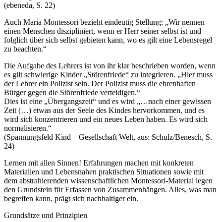
(ebeneda, S. 22)
Auch Maria Montessori bezieht eindeutig Stellung: „Wir nennen
einen Menschen diszipliniert, wenn er Herr seiner selbst ist und
folglich über sich selbst gebieten kann, wo es gilt eine Lebensregel
zu beachten.“
Die Aufgabe des Lehrers ist von ihr klar beschrieben worden, wenn
es gilt schwierige Kinder „Störenfriede“ zu integrieren. „Hier muss
der Lehrer ein Polizist sein. Der Polizist muss die ehrenhaften
Bürger gegen die Störenfriede verteidigen.“
Dies ist eine „Übergangszeit“ und es wird „…nach einer gewissen
Zeit (…) etwas aus der Seele des Kindes hervorkommen, und es
wird sich konzentrieren und ein neues Leben haben. Es wird sich
normalisieren.“
(Spannungsfeld Kind – Gesellschaft Welt, aus: Schulz/Benesch, S.
24)
Lernen mit allen Sinnen! Erfahrungen machen mit konkreten
Materialien und Lebensnahen praktischen Situationen sowie mit
dem abstrahierenden wissenschaftlichen Montessori-Material legen
den Grundstein für Erfassen von Zusammenhängen. Alles, was man
begreifen kann, prägt sich nachhaltiger ein.
Grundsätze und Prinzipien