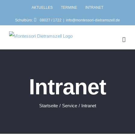
Zum
AKTUELLES
TERMINE
INTRANET
Inhalt
Schulbüro:
08027 / 1722
|
info@montessori-dietramszell.de
springen
Intranet
Startseite
Service
Intranet