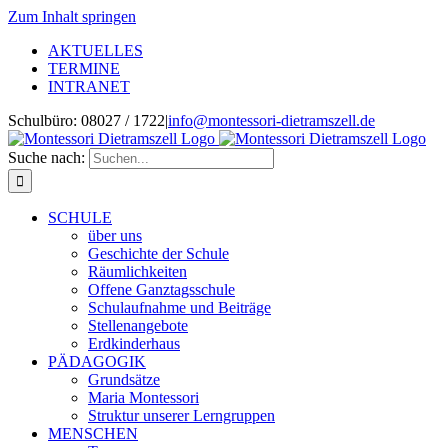
Zum Inhalt springen
AKTUELLES
TERMINE
INTRANET
Schulbüro:
08027 / 1722
|
info@montessori-dietramszell.de
Suche nach:
SCHULE
über uns
Geschichte der Schule
Räumlichkeiten
Offene Ganztagsschule
Schulaufnahme und Beiträge
Stellenangebote
Erdkinderhaus
PÄDAGOGIK
Grundsätze
Maria Montessori
Struktur unserer Lerngruppen
MENSCHEN