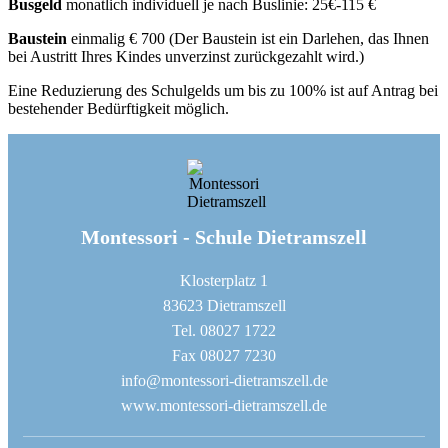
Busgeld
monatlich individuell je nach Buslinie: 25€-115 €
Baustein
einmalig € 700 (Der Baustein ist ein Darlehen, das Ihnen
bei Austritt Ihres Kindes unverzinst zurückgezahlt wird.)
Eine Reduzierung des Schulgelds um bis zu 100% ist auf Antrag bei
bestehender Bedürftigkeit möglich.
Montessori - Schule Dietramszell
Klosterplatz 1
83623 Dietramszell
Tel. 08027 1722
Fax 08027 7230
info@montessori-dietramszell.de
www.montessori-dietramszell.de