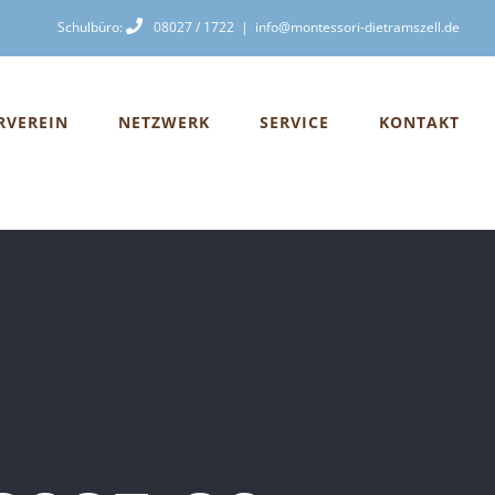
Schulbüro:
08027 / 1722
|
info@montessori-dietramszell.de
RVEREIN
NETZWERK
SERVICE
KONTAKT