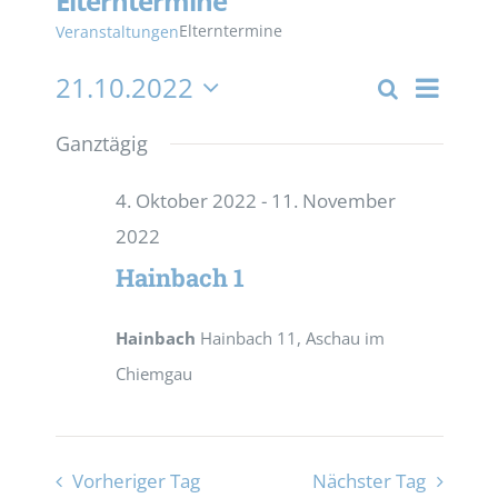
Elterntermine
Elterntermine
Veranstaltungen
21.10.2022
Veran
Suche
Tag
Verans
Datum
Ansic
wählen.
Ganztägig
Suche
Navig
4. Oktober 2022
-
11. November
und
2022
Ansich
Hainbach 1
Naviga
Hainbach
Hainbach 11, Aschau im
Chiemgau
Vorheriger Tag
Nächster Tag