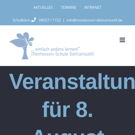
Zum
AKTUELLES
TERMINE
INTRANET
Inhalt
Schulbüro:
08027 / 1722
|
info@montessori-dietramszell.de
springen
Veranstaltu
für 8.