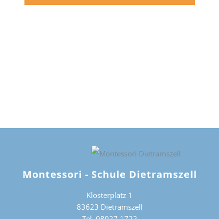
Montessori - Schule Dietramszell
Klosterplatz 1
83623 Dietramszell
Tel. 08027 1722