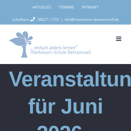
Zum
AKTUELLES
TERMINE
INTRANET
Inhalt
Schulbüro:
08027 / 1722
|
info@montessori-dietramszell.de
springen
Veranstaltu
für Juni